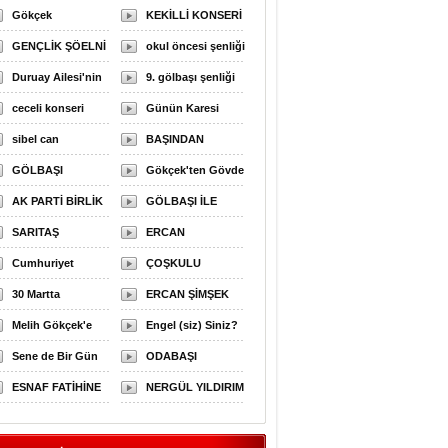
Manzaraları
Gökçek
COŞKUSU
KEKİLLİ KONSERİ
Muhtarlarla
GENÇLİK ŞÖELNİ
okul öncesi şenliği
Duruay Ailesi'nin
9. gölbaşı şenliği
Mutlu Günü
ceceli konseri
Günün Karesi
sibel can
BAŞINDAN
GÖLBAŞI
SONUNA
Gökçek'ten Gövde
MANZARALARI
AK PARTİ BİRLİK
GÖLBAŞI ŞENLİĞİ
Gösterisi
GÖLBAŞI İLE
BERABERLİK
SARITAŞ
YOLA ÇIKTI
ERCAN
YEMEĞ
AÇIKLADI
Cumhuriyet
ŞİMŞEK’TEN
ÇOŞKULU
Bayramı,
30 Martta
ESNAF ZİYARETİ
BAŞVURU..
ERCAN ŞİMŞEK
Gölbaşı’nda
Gölbaşı'nda Yeni
Melih Gökçek'e
GÖLBAŞI'NDA
Engel (siz) Siniz?
Kutlandı
Bir Başlangıç
havai fişekli,
Sene de Bir Gün
KASIRGA ETKİSİ
ODABAŞI
Olacak
mehteranlı, halayl
Hatırlanmasınlar
ESNAF FATİHİNE
YARATTI
HANEDANLIĞINA
NERGÜL YILDIRIM
SAHİP ÇIKTI
SON VERECEĞİZ
SEÇİM