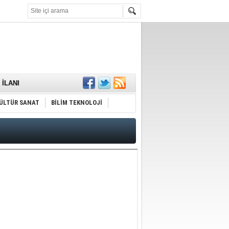
KARŞILANDI
İLANI
ldı
or
ÜLTÜR SANAT
BİLİM TEKNOLOJİ
Hayrı
MAMALIDIR.
nda
RDI!