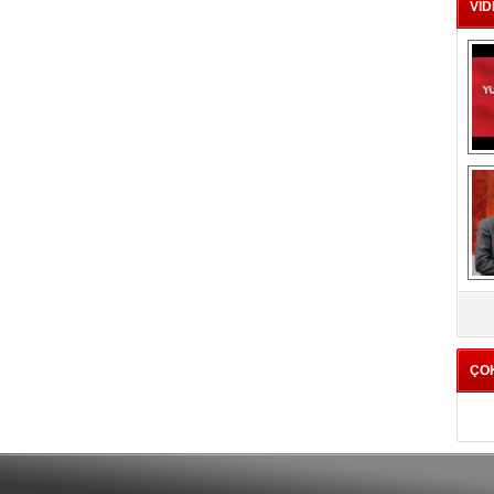
VİD
DA
ÇO