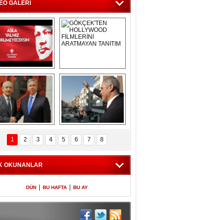
BÜROSUNU AÇTI
EO GALERİ
Asla Yalnız 
GÖKÇEK'TEN 
Yürümeyeceksin 
HOLLYWOOD 
Uzun Adam
FİLMLERİNİ 
ARATMAYAN 
TANITIM
L İÇERİ ZÜBÜK!
ERCAN ŞİMŞEK 
GÖLBAŞI'NDA 
1
2
3
4
5
6
7
8
KASIRGA ETKİSİ 
YARATTI !
K OKUNANLAR
|
|
DÜN
BU HAFTA
BU AY