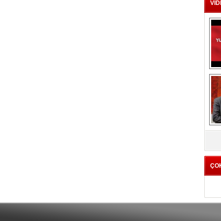
VİD
DA
ÇO