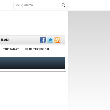
KARŞILANDI
İLANI
ldı
or
ÜLTÜR SANAT
BİLİM TEKNOLOJİ
Hayrı
MAMALIDIR.
nda
RDI!