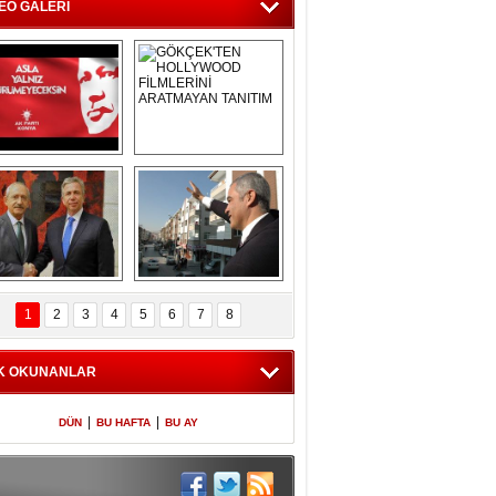
BÜROSUNU AÇTI
EO GALERİ
Asla Yalnız 
GÖKÇEK'TEN 
Yürümeyeceksin 
HOLLYWOOD 
Uzun Adam
FİLMLERİNİ 
ARATMAYAN 
TANITIM
L İÇERİ ZÜBÜK!
ERCAN ŞİMŞEK 
GÖLBAŞI'NDA 
1
2
3
4
5
6
7
8
KASIRGA ETKİSİ 
YARATTI !
K OKUNANLAR
|
|
DÜN
BU HAFTA
BU AY