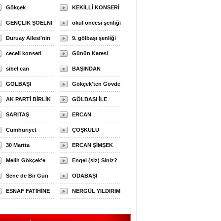
Manzaraları
Gökçek
COŞKUSU
KEKİLLİ KONSERİ
Muhtarlarla
GENÇLİK ŞÖELNİ
okul öncesi şenliği
Duruay Ailesi'nin
9. gölbaşı şenliği
Mutlu Günü
ceceli konseri
Günün Karesi
sibel can
BAŞINDAN
GÖLBAŞI
SONUNA
Gökçek'ten Gövde
MANZARALARI
AK PARTİ BİRLİK
GÖLBAŞI ŞENLİĞİ
Gösterisi
GÖLBAŞI İLE
BERABERLİK
SARITAŞ
YOLA ÇIKTI
ERCAN
YEMEĞ
AÇIKLADI
Cumhuriyet
ŞİMŞEK’TEN
ÇOŞKULU
Bayramı,
30 Martta
ESNAF ZİYARETİ
BAŞVURU..
ERCAN ŞİMŞEK
Gölbaşı’nda
Gölbaşı'nda Yeni
Melih Gökçek'e
GÖLBAŞI'NDA
Engel (siz) Siniz?
Kutlandı
Bir Başlangıç
havai fişekli,
Sene de Bir Gün
KASIRGA ETKİSİ
ODABAŞI
Olacak
mehteranlı, halayl
Hatırlanmasınlar
ESNAF FATİHİNE
YARATTI
HANEDANLIĞINA
NERGÜL YILDIRIM
SAHİP ÇIKTI
SON VERECEĞİZ
SEÇİM