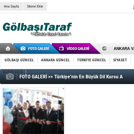
Ana Sayfa
Sitene Ekle
RIZA KAY
ANKARA V
Gölbaşı’nd
Cemal Gürs
GÖLBAŞI GÜNCEL
ANKARA GÜNCEL
TÜRKİYE GÜNCEL
SİYASET
Samet Kesk
FAİZ ORAN
KADIN AİLE
OLİMPİK 
FOTO GALERİ >> Türkiye'nin En Büyük Dil Kursu A
SÖZ YERİ
TÜRKİYE (T
SPOR KLU
Mikail Arı
RECEP TA
ODABAŞI’N
Gölbaşı Be
İNCEK PAR