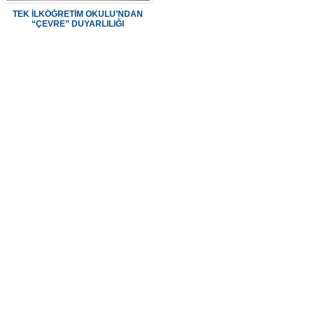
TEK İLKÖĞRETİM OKULU’NDAN
“ÇEVRE” DUYARLILIĞI